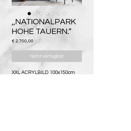
,,NATIONALPARK
HOHE TAUERN.“
Preis
€ 2.700,00
Nicht verfügbar
XXL ACRYLBILD 100x150cm
EINZELSTÜCK; UNIKAT
LIEFERUNG IN ÖSTERREICH
UND DEUTSCHLAND
MÖGLICH
Impressum Datenschutz AGB